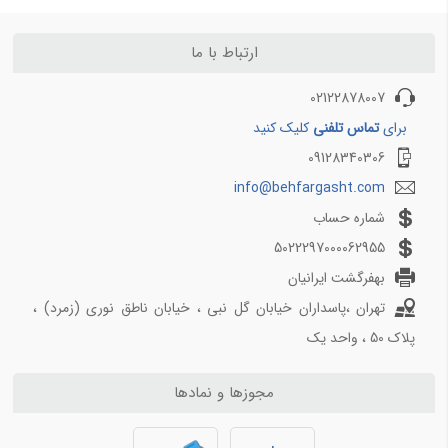
بلیط هواپیما اصفهان به تهران
بلیط هواپیما اصفهان به مشهد
ارتباط با ما
بلیط هواپیما شیراز به تهران
02122878007
بلیط هواپیما شیراز به مشهد
برای
تماس تلفنی
کلیک کنید
09128340306
info@behfargasht.com
شماره حساب
5022297000062955
بهفرگشت ایرانیان
تهران ،پاسداران خیابان گل نبی ، خیابان ناطق نوری (زمرد) ،
پلاک 50 ، واحد یک
مجوزها و نمادها