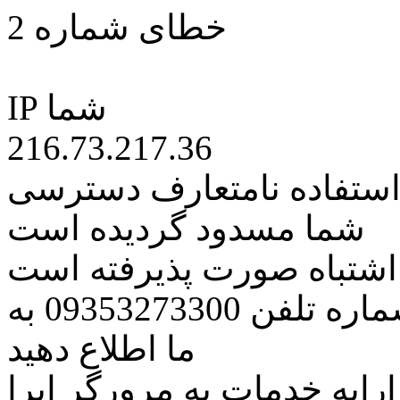
خطای شماره 2
IP شما
216.73.217.36
 استفاده نامتعارف دسترسی
شما مسدود گردیده است
ه اشتباه صورت پذیرفته است
مراتب این مسئله را از طریق شماره تلفن 09353273300 به
ما اطلاع دهید
رایه خدمات به مرورگر اپرا