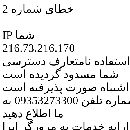
خطای شماره 2
IP شما
216.73.216.170
 استفاده نامتعارف دسترسی
شما مسدود گردیده است
ه اشتباه صورت پذیرفته است
مراتب این مسئله را از طریق شماره تلفن 09353273300 به
ما اطلاع دهید
رایه خدمات به مرورگر اپرا