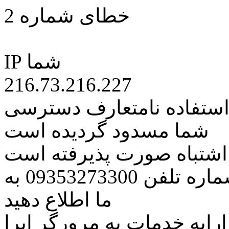
خطای شماره 2
IP شما
216.73.216.227
 استفاده نامتعارف دسترسی
شما مسدود گردیده است
ه اشتباه صورت پذیرفته است
مراتب این مسئله را از طریق شماره تلفن 09353273300 به
ما اطلاع دهید
رایه خدمات به مرورگر اپرا